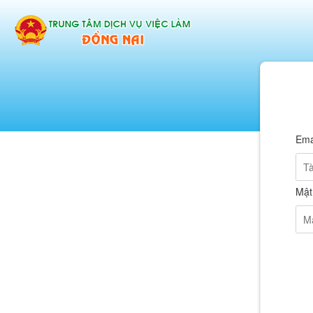
Ema
Mật