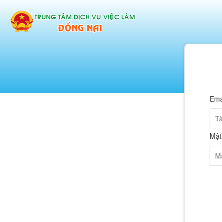
Ema
Mật