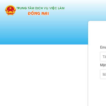
Ema
Mật