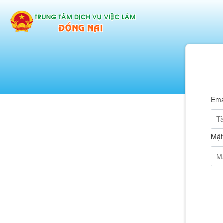
Ema
Mật