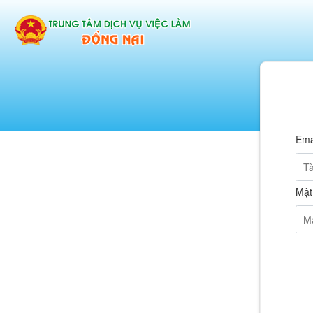
Ema
Mật