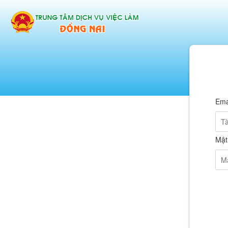
Ema
Mật